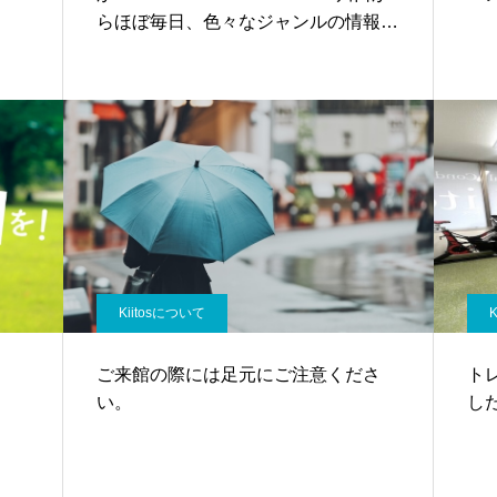
らほぼ毎日、色々なジャンルの情報を
配信しております。是非ご覧くださ
い。
Kiitosについて
ご来館の際には足元にご注意くださ
ト
い。
し