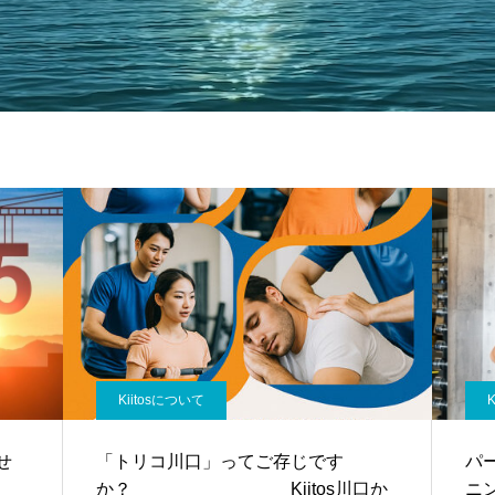
Kiitosについて
せ
「トリコ川口」ってご存じです
パ
か？ Kiitos川口か
ニ