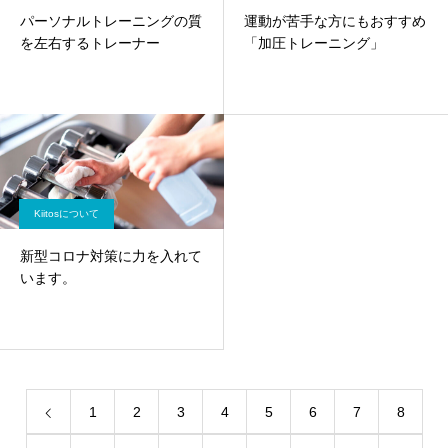
パーソナルトレーニングの質
運動が苦手な方にもおすすめ
を左右するトレーナー
「加圧トレーニング」
Kiitosについて
新型コロナ対策に力を入れて
います。
1
2
3
4
5
6
7
8