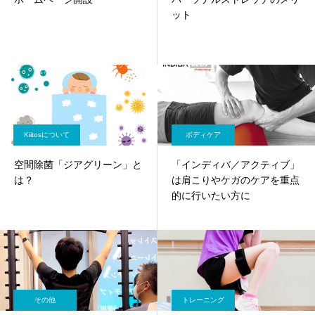
ット
Kiitosについて
ボディケア
空間除菌「ジアグリーン」と
「インディバ／アクティブ」
は？
は肩こりやケガのケアを重点
的に行いたい方に
その他
トレーニング