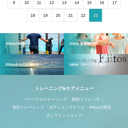
9
10
11
12
13
14
15
16
17
18
19
20
21
22
23
Kiitosの特徴
Kiitos 会員様の声
Kiitosからのお知らせ
kiitos［キートス］紹介
トレーニング&ケアメニュー
パーソナルトレーニング
動的ストレッチ
加圧トレーニング
ボディメンテナンス
Kiitosの脱毛
オンラインショップ