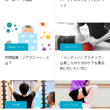
ット
Kiitosについて
ボディケア
空間除菌「ジアグリーン」と
「インディバ／アクティブ」
は？
は肩こりやケガのケアを重点
的に行いたい方に
その他
トレーニング