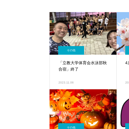
その他
「立教大学体育会水泳部秋
合宿」終了
2023.11.06
20
その他