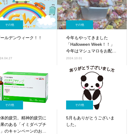
その他
その他
ゴールデンウィーク！！
今年もやってきました
「Halloween Week！！」
今年はマシュマロをお配り
します！
24.04.27
2024.10.01
その他
その他
肉体的疲労。精神的疲労に
5月もありがとうございま
効果のある「イミダペプチ
した。
ド」のキャンペーンのお知