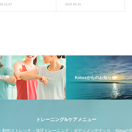
らせ！
24.12.07
2025.05.31
員様の声
Kiitosからのお知らせ
トレーニング&ケアメニュー
動的ストレッチ
加圧トレーニング
ボディメンテナンス
Kiitos