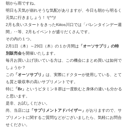
朝から雨ですね。
明日も天気が崩れそうな気配がありますが、今日も朝から明るく
元気に行きましょう！ !(^^)!
2月も良いスタートをきったKiitos川口では「バレンタインデー週
間」‥等、2月もイベントが盛りだくさんです。
その内の１つ。
2月1日（木）～29日（木）の１か月間は
「オーソサプリ」の特
別販売会
を開催いたします。
毎月お買い上げ頂いている方は、この機会にまとめ買いは如何で
しょうか？
この
「オーソサプリ」
は、実際にドクターが使用している、とて
も質と吸収率の高いサプリメントです。
特に
「Br」
というビタミンＢ群は一度飲むと身体の違いも分かる
と思います。
是非、お試しください。
尚、当店には
「サプリメントアドバイザー」
がおりますので、サ
プリメントに関するご質問などがございましたら、気軽にお問合
せください。