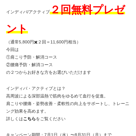
２回無料プレゼ
インディバ/アクティブ
ント
（通常5,800円✖️２回＝11,600円相当）
今回は
①肩こり予防・解消コース
②腰痛予防・解消コース
の２つからお好きな方をお選びいただけます
インディバ・アクティブとは？
高周波による深部温熱で筋肉をゆるめて血行を促進。
肩こりや腰痛・姿勢改善・柔軟性の向上をサポートし、トレーニ
ング効果を高めます。
詳しくは
こちら
をご覧ください
キャンペーン期間：7月1日（水）〜8月31日（月）まで